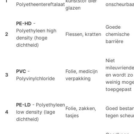
1
kunststof bier
Polyetheentereftalaat
onscheurbaa
glazen
PE-HD
-
Goede
Polyethyleen high
2
Flessen, kratten
chemische
density (hoge
barrière
dichtheid)
Niet
mileuvriende
PVC
-
Folie, medicijn
3
en wordt zo
Polyvinylchloride
verpakking
weinig mogel
toepgepast
PE-LD
- Polyethyleen
Folie, zakken,
Goed besta
4
low density (lage
tasjes
tegen scheu
dichtheid)