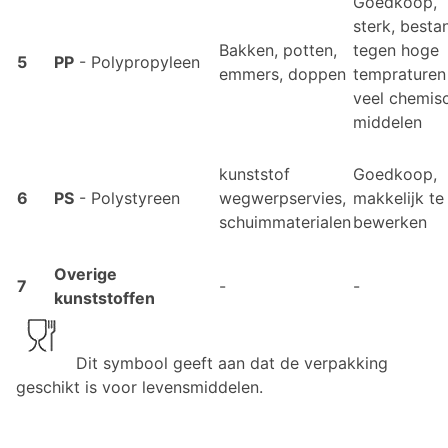
Goedkoop,
sterk, besta
Bakken, potten,
tegen hoge
5
PP
- Polypropyleen
emmers, doppen
tempraturen
veel chemis
middelen
kunststof
Goedkoop,
6
PS
- Polystyreen
wegwerpservies,
makkelijk te
schuimmaterialen
bewerken
Overige
7
-
-
kunststoffen
Dit symbool geeft aan dat de verpakking
geschikt is voor levensmiddelen.