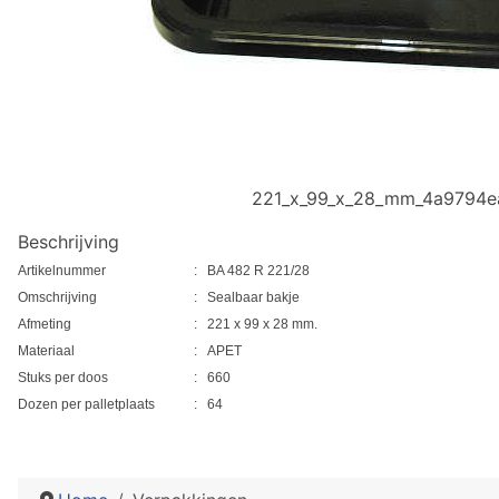
221_x_99_x_28_mm_4a9794ea
Beschrijving
Artikelnummer
:
BA 482 R 221/28
Omschrijving
:
Sealbaar bakje
Afmeting
:
221 x 99 x 28 mm.
Materiaal
:
APET
Stuks per doos
:
660
Dozen per palletplaats
:
64